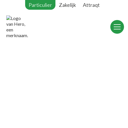
Particulier
Zakelijk
Attraqt
Wij reageren meestal binnen 2 werkdagen.
Telefoon