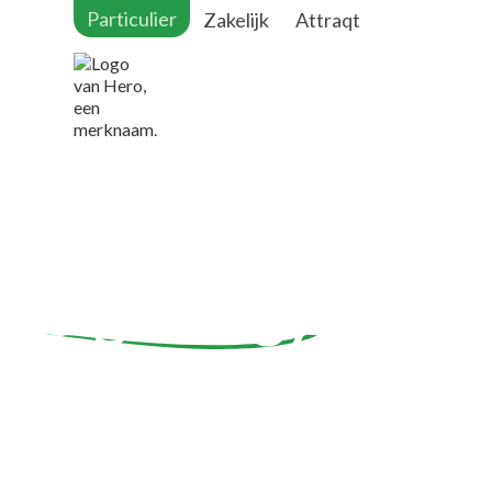
Particulier
Zakelijk
Attraqt
Sigenergy
thuisb
kopen
Bespaar meer met een slimme Sigenergy thuisbatterij