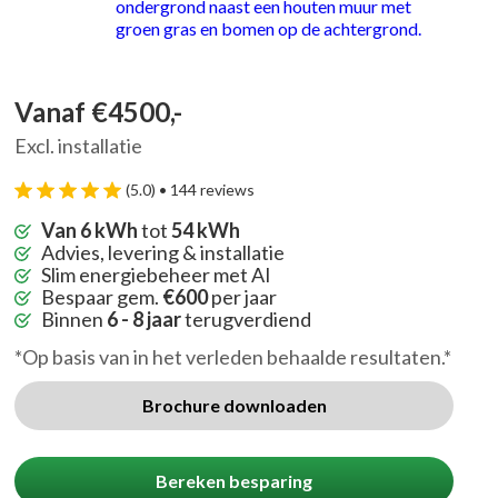
Vanaf €4500,-
Excl. installatie
(5.0) • 144 reviews
Van 6 kWh
tot
54 kWh
Advies, levering & installatie
Slim energiebeheer met AI
Bespaar gem.
€600
per jaar
Binnen
6 - 8 jaar
terugverdiend
*Op basis van in het verleden behaalde resultaten.*
Brochure downloaden
Bereken besparing