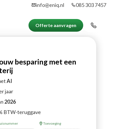
info@eniq.nl
085 303 7457
Contact
Offerte aanvragen
jouw besparing met een
erij
met
AI
er jaar
an
2026
21% BTW-teruggave
uisnummer
Toevoeging