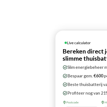
Over ons
Diensten
Vacatures
Live calculator
Bereken direct 
slimme thuisbatt
atterij
Slim energiebeheer 
Bespaar gem.
€600
p
Beste thuisbatterij v
Profiteer nog van 
 van Eniq. Gebruik je eigen
Postcode
H