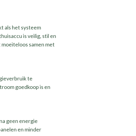
t als het systeem
isaccu is veilig, stil en
t moeiteloos samen met
gieverbruik te
 stroom goedkoop is en
jna geen energie
panelen en minder